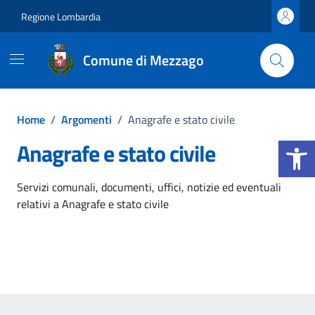
Vai ai contenuti
Vai al footer
Regione Lombardia
Comune di Mezzago
Home
/
Argomenti
/
Anagrafe e stato civile
Apri la b
Anagrafe e stato civile
Dettagli dell'argomento
Servizi comunali, documenti, uffici, notizie ed eventuali
relativi a Anagrafe e stato civile