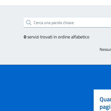
Esplora tutti i servizi
Cerca una parola chiave
0
servizi trovati in ordine alfabetico
Nessun
Quan
pagi