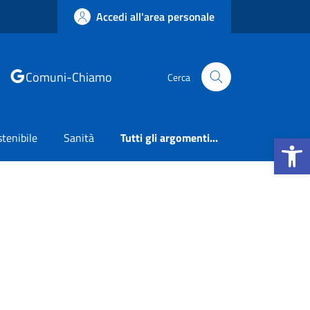
Accedi all'area personale
Comuni-Chiamo
Cerca
Apri la b
tenibile
Sanità
Tutti gli argomenti...