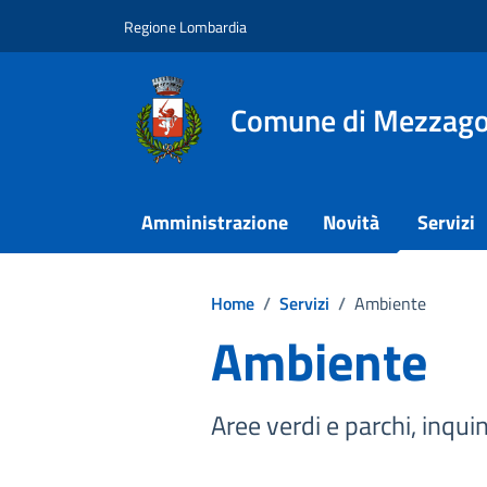
Vai ai contenuti
Vai al footer
Regione Lombardia
Comune di Mezzag
Amministrazione
Novità
Servizi
Home
/
Servizi
/
Ambiente
Ambiente
Aree verdi e parchi, inqui