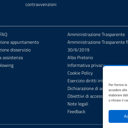
contravvenzioni
 FAQ
Amministrazione Trasparente
zione appuntamento
Amministrazione Trasparente fi
ione disservizio
30/6/2019
a assistenza
Albo Pretorio
blowing
Informativa privacy
Cookie Policy
Esercizio diritti interessati
Per fornire l
Dichiarazione di accessibilità
accedere alle
elaborare dat
Obiettivi di accessibilità
o ritirare il 
Note legali
Feedback
Ac