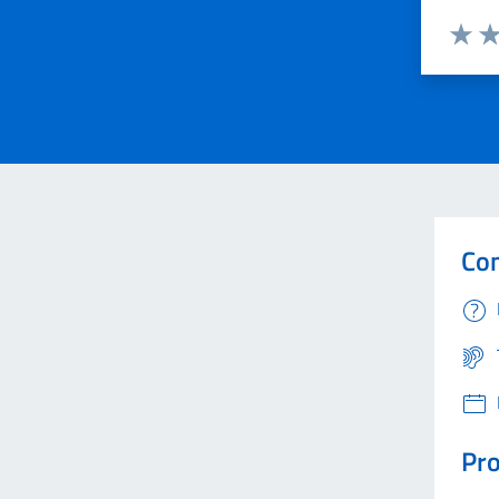
Valuta 
Val
Con
Pro