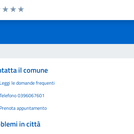
1 stelle su 5
uta 2 stelle su 5
Valuta 3 stelle su 5
Valuta 4 stelle su 5
Valuta 5 stelle su 5
tatta il comune
Leggi le domande frequenti
Telefono 0396067601
Prenota appuntamento
blemi in città