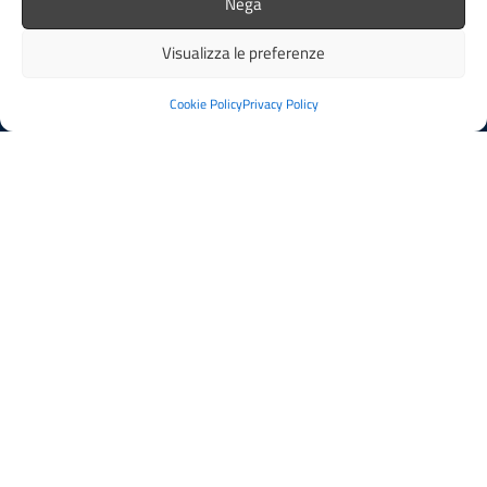
Nega
Richiesta assistenza
Whistleblowing
Visualizza le preferenze
Amministrazione Trasparente
Amministrazione Trasparente fino al 30/6/2019
Cookie Policy
Privacy Policy
Albo Pretorio
Informativa privacy
Cookie Policy
Esercizio diritti interessati
Dichiarazione di accessibilità
Obiettivi di accessibilità
Note legali
Feedback
SEGUICI SU
Facebook
YouTube
Whatsapp
Comuni-Chiamo