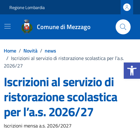
Vai ai contenuti
Vai al footer
Regione Lombardia
Comune di Mezzago
Home
/
Novità
/
news
/
Iscrizioni al servizio di ristorazione scolastica per l’a.s.
Apri la b
2026/27
Iscrizioni al servizio di
ristorazione scolastica
per l’a.s. 2026/27
Dettagli della notizia
Iscrizioni mensa a.s. 2026/2027