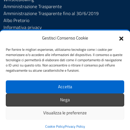
Amministrazione Trasparente
Amministrazione Trasparente fino al 30/6/2019
Albo Pretorio
Informativa privacy
Cookie Policy
Gestisci Consenso Cookie
Esercizio diritti interessati
Dichiarazione di accessibilità
Per fornire le migliori esperienze, utilizziamo tecnologie come i cookie per
Obiettivi di accessibilità
memorizzare e/o accedere alle informazioni del dispositivo. Il consenso a queste
tecnologie ci permetterà di elaborare dati come il comportamento di navigazione
Note legali
o ID unici su questo sito. Non acconsentire o ritirare il consenso può influire
Feedback
negativamente su alcune caratteristiche e funzioni.
Accetta
SEGUICI SU
Facebook
YouTube
Whatsapp
Nega
Comuni-Chiamo
Visualizza le preferenze
Mappa del sito
Credits
Cookie Policy
Privacy Policy