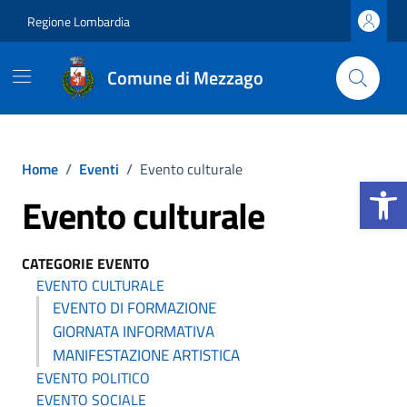
Vai ai contenuti
Vai al footer
Regione Lombardia
Comune di Mezzago
Home
/
Eventi
/
Evento culturale
Apri la b
Evento culturale
CATEGORIE EVENTO
EVENTO CULTURALE
EVENTO DI FORMAZIONE
GIORNATA INFORMATIVA
MANIFESTAZIONE ARTISTICA
EVENTO POLITICO
EVENTO SOCIALE