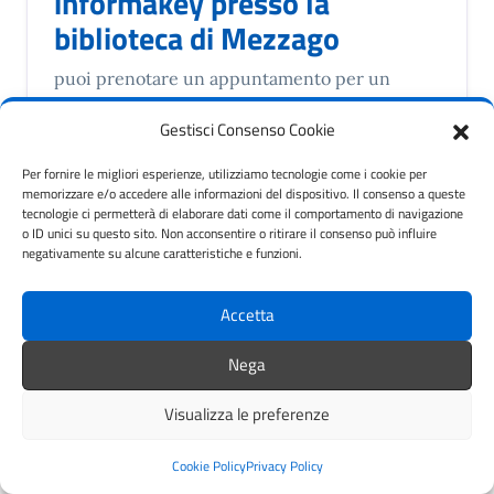
informakey presso la
biblioteca di Mezzago
puoi prenotare un appuntamento per un
supporto nella ricerca del lavoro, scelte
Gestisci Consenso Cookie
formative, esperienze all'estero o volontariato
anche a Cavenago, Mezzago e Lesmo
Per fornire le migliori esperienze, utilizziamo tecnologie come i cookie per
memorizzare e/o accedere alle informazioni del dispositivo. Il consenso a queste
tecnologie ci permetterà di elaborare dati come il comportamento di navigazione
Formazione professionale
o ID unici su questo sito. Non acconsentire o ritirare il consenso può influire
negativamente su alcune caratteristiche e funzioni.
LEGGI DI PIÙ
Accetta
Nega
Visualizza le preferenze
3
Giugno
Cookie Policy
Privacy Policy