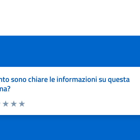
to sono chiare le informazioni su questa
na?
1 stelle su 5
uta 2 stelle su 5
Valuta 3 stelle su 5
Valuta 4 stelle su 5
Valuta 5 stelle su 5