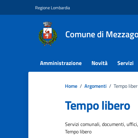
Vai ai contenuti
Vai al footer
Regione Lombardia
Comune di Mezzag
Amministrazione
Novità
Servizi
Home
/
Argomenti
/
Tempo liber
Tempo libero
Dettagli dell
Servizi comunali, documenti, uffici,
Tempo libero