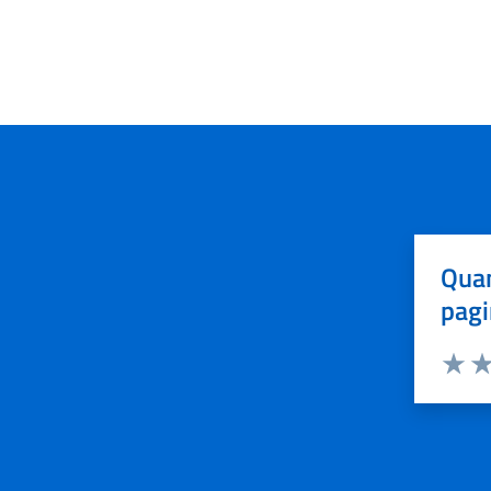
Quan
pagi
Valuta 
Val