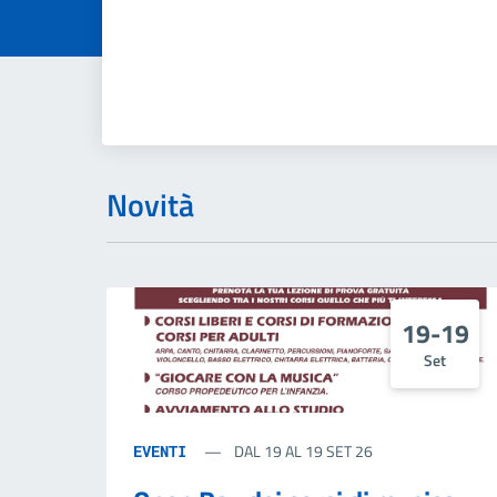
Novità
19-19
Set
DAL 19 AL 19 SET 26
EVENTI