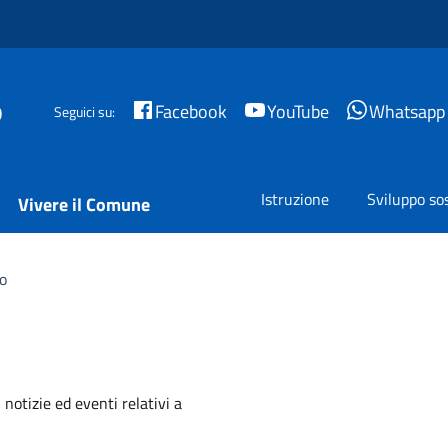
o
Facebook
YouTube
Whatsapp
Seguici su:
Istruzione
Sviluppo sos
Vivere il Comune
o
'argomento
 notizie ed eventi relativi a