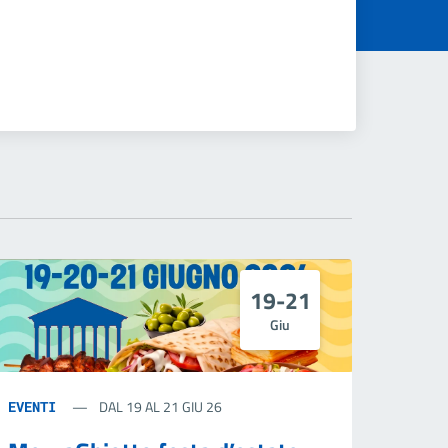
19-21
Giu
DAL 19 AL 21 GIU 26
EVENTI