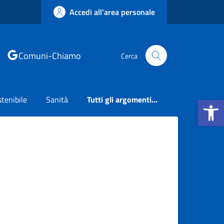
Accedi all'area personale
Comuni-Chiamo
Cerca
Apri la b
tenibile
Sanità
Tutti gli argomenti...