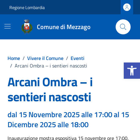
Vai ai contenuti
Vai al footer
Regione Lombardia
Comune di Mezzago
Home
/
Vivere il Comune
/
Eventi
Apri la b
/
Arcani Ombra – i sentieri nascosti
Arcani Ombra – i
sentieri nascosti
dal 15 Novembre 2025 alle 17:00 al 15
Dicembre 2025 alle 18:00
Inaugurazione mostra espositiva 15 novembre ore 17:00.