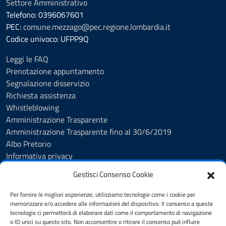
Settore Amministrativo
Telefono: 0396067601
PEC:
comune.mezzago@pec.regione.lombardia.it
Codice univoco: UFPP9Q
Leggi le FAQ
Prenotazione appuntamento
Segnalazione disservizio
Richiesta assistenza
Whistleblowing
Amministrazione Trasparente
Amministrazione Trasparente fino al 30/6/2019
Albo Pretorio
Informativa privacy
Cookie Policy
Gestisci Consenso Cookie
Esercizio diritti interessati
Dichiarazione di accessibilità
Per fornire le migliori esperienze, utilizziamo tecnologie come i cookie per
Obiettivi di accessibilità
memorizzare e/o accedere alle informazioni del dispositivo. Il consenso a queste
tecnologie ci permetterà di elaborare dati come il comportamento di navigazione
Note legali
o ID unici su questo sito. Non acconsentire o ritirare il consenso può influire