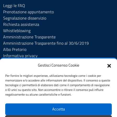
Leggi le FAQ
Prenotazione appuntamento
Segnalazione disservizio
Richiesta assistenza
Whistleblowing
Amministrazione Trasparente
Amministrazione Trasparente fino al 30/6/2019
Albo Pretorio
Informativa privacy
Cookie Policy
Gestisci Consenso Cookie
Esercizio diritti interessati
Dichiarazione di accessibilità
Per fornire le migliori esperienze, utilizziamo tecnologie come i cookie per
Obiettivi di accessibilità
memorizzare e/o accedere alle informazioni del dispositivo. Il consenso a queste
tecnologie ci permetterà di elaborare dati come il comportamento di navigazione
Note legali
o ID unici su questo sito. Non acconsentire o ritirare il consenso può influire
Feedback
negativamente su alcune caratteristiche e funzioni.
Accetta
SEGUICI SU