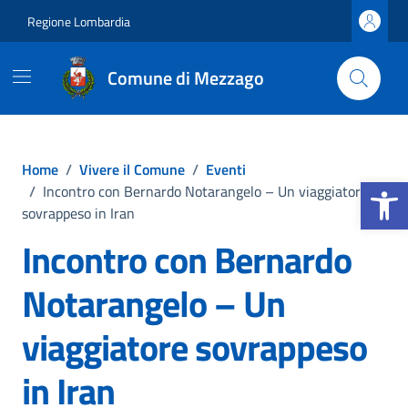
Vai ai contenuti
Vai al footer
Regione Lombardia
Comune di Mezzago
Home
/
Vivere il Comune
/
Eventi
Apri la b
/
Incontro con Bernardo Notarangelo – Un viaggiatore
sovrappeso in Iran
Incontro con Bernardo
Notarangelo – Un
viaggiatore sovrappeso
in Iran