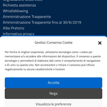
Richiesta assistenza
Whistleblowing
Amministrazione Trasparente
Amministrazione Trasparente fino al 30/6/2019
Albo Pretorio
Informativa privacy
Cookie Policy
Gestisci Consenso Cookie
Esercizio diritti interessati
Dichiarazione di accessibilità
Per fornire le migliori esperienze, utilizziamo tecnologie come i cookie per
Obiettivi di accessibilità
memorizzare e/o accedere alle informazioni del dispositivo. Il consenso a queste
tecnologie ci permetterà di elaborare dati come il comportamento di navigazione
Note legali
o ID unici su questo sito. Non acconsentire o ritirare il consenso può influire
Feedback
negativamente su alcune caratteristiche e funzioni.
Accetta
SEGUICI SU
Facebook
YouTube
Whatsapp
Nega
Comuni-Chiamo
Visualizza le preferenze