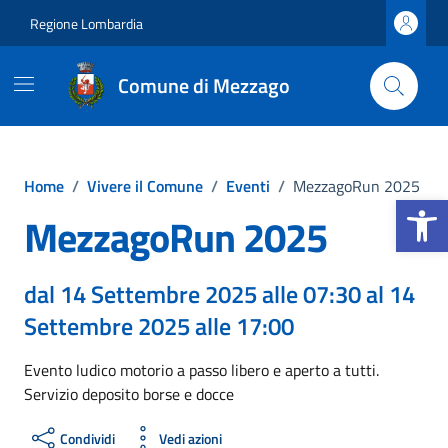
Vai ai contenuti
Vai al footer
Regione Lombardia
Comune di Mezzago
Home
/
Vivere il Comune
/
Eventi
/
MezzagoRun 2025
Apri la b
MezzagoRun 2025
dal 14 Settembre 2025 alle 07:30 al 14
Settembre 2025 alle 17:00
Evento ludico motorio a passo libero e aperto a tutti.
Servizio deposito borse e docce
Condividi
Vedi azioni