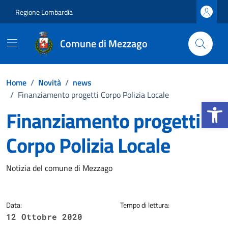
Vai ai contenuti
Vai al footer
Regione Lombardia
Comune di Mezzago
Home
/
Novità
/
news
/
Finanziamento progetti Corpo Polizia Locale
Apri la b
Finanziamento progetti
Corpo Polizia Locale
Dettagli della notizia
Notizia del comune di Mezzago
Data:
Tempo di lettura:
12 Ottobre 2020