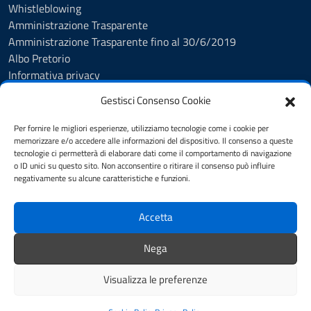
Whistleblowing
Amministrazione Trasparente
Amministrazione Trasparente fino al 30/6/2019
Albo Pretorio
Informativa privacy
Cookie Policy
Gestisci Consenso Cookie
Esercizio diritti interessati
Dichiarazione di accessibilità
Per fornire le migliori esperienze, utilizziamo tecnologie come i cookie per
Obiettivi di accessibilità
memorizzare e/o accedere alle informazioni del dispositivo. Il consenso a queste
tecnologie ci permetterà di elaborare dati come il comportamento di navigazione
Note legali
o ID unici su questo sito. Non acconsentire o ritirare il consenso può influire
Feedback
negativamente su alcune caratteristiche e funzioni.
Accetta
SEGUICI SU
Facebook
YouTube
Whatsapp
Nega
Comuni-Chiamo
Visualizza le preferenze
Mappa del sito
Credits