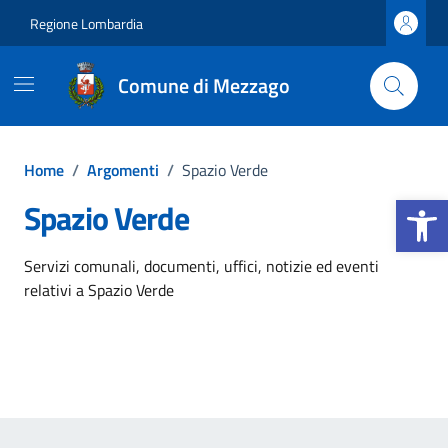
Vai ai contenuti
Vai al footer
Regione Lombardia
Comune di Mezzago
Home
/
Argomenti
/
Spazio Verde
Apri la b
Spazio Verde
Dettagli dell'argomento
Servizi comunali, documenti, uffici, notizie ed eventi
relativi a Spazio Verde