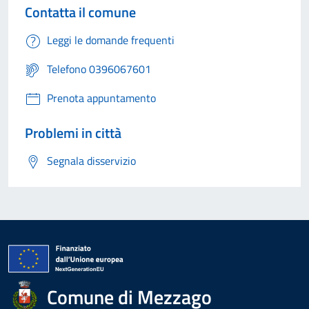
Contatta il comune
Leggi le domande frequenti
Telefono 0396067601
Prenota appuntamento
Problemi in città
Segnala disservizio
Comune di Mezzago