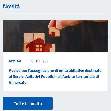
Novità
03 OTT 23
AVVISO
Avviso per l’assegnazione di unità abitative destinate
ai Servizi Abitativi Pubblici nell’Ambito territoriale di
Vimercate
Tutte le novità