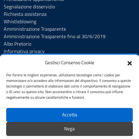
Segnalazione disservizio
Richiesta assistenza
Whistleblowing
Amministrazione Trasparente
Amministrazione Trasparente fino al 30/6/2019
Albo Pretorio
Informativa privacy
Cookie Policy
Gestisci Consenso Cookie
Esercizio diritti interessati
Dichiarazione di accessibilità
Per fornire le migliori esperienze, utilizziamo tecnologie come i cookie per
Obiettivi di accessibilità
memorizzare e/o accedere alle informazioni del dispositivo. Il consenso a queste
tecnologie ci permetterà di elaborare dati come il comportamento di navigazione
Note legali
o ID unici su questo sito. Non acconsentire o ritirare il consenso può influire
Feedback
negativamente su alcune caratteristiche e funzioni.
Accetta
SEGUICI SU
Facebook
YouTube
Whatsapp
Nega
Comuni-Chiamo