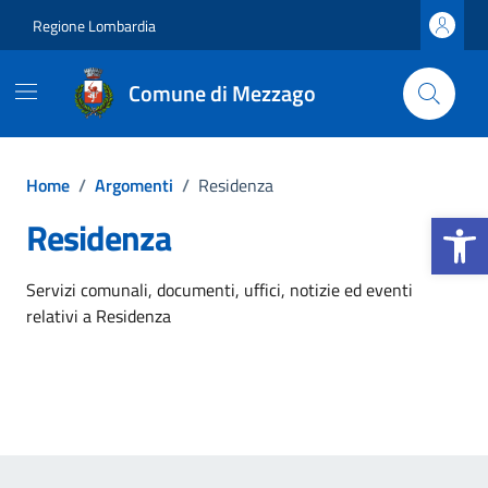
Vai ai contenuti
Vai al footer
Regione Lombardia
Comune di Mezzago
Home
/
Argomenti
/
Residenza
Apri la b
Residenza
Dettagli dell'argomento
Servizi comunali, documenti, uffici, notizie ed eventi
relativi a Residenza